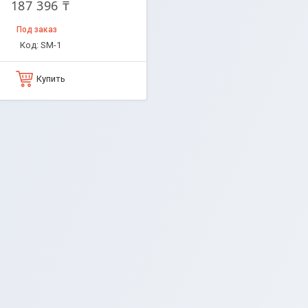
187 396 ₸
Под заказ
SM-1
Купить