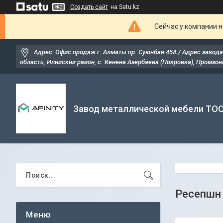
Создать сайт
на Satu.kz
Сейчас у компании н
Адрес: Офис продаж г. Алматы пр. Суюнбая 45А / Адрес завода
область, Илийский район, ​с. Кенена Азербаева (Покровка), Промзона
Завод металлической мебели ТО
Ресепшн