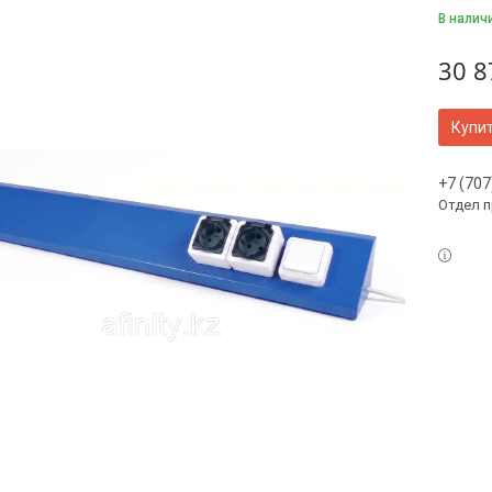
В налич
30 8
Купи
+7 (707
Отдел 