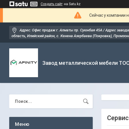
Создать сайт
на Satu.kz
Сейчас у компании н
Адрес: Офис продаж г. Алматы пр. Суюнбая 45А / Адрес завода
область, Илийский район, ​с. Кенена Азербаева (Покровка), Промзона
Завод металлической мебели ТО
Сервис