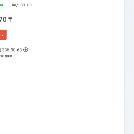
ии
Код:
СП-1,9
70 ₸
ть
) 336-90-63
продаж