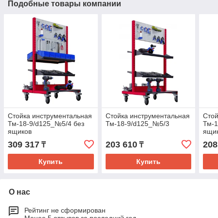
Подобные товары компании
Стойка инструментальная
Стойка инструментальная
Стой
Тм-18-9/d125_№5/4 без
Тм-18-9/d125_№5/3
Тм-1
ящиков
ящи
309 317
203 610
208
₸
₸
Купить
Купить
О нас
Рейтинг не сформирован