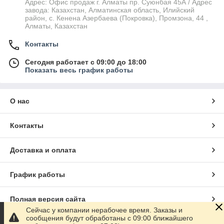
Адрес: Офис продаж г. Алматы пр. Суюнбая 45А / Адрес
завода: Казахстан, Алматинская область, Илийский
район, ​с. Кенена Азербаева (Покровка), Промзона, 44​ ,
Алматы, Казахстан
Контакты
Сегодня работает с 09:00 до 18:00
Показать весь график работы
О нас
Контакты
Доставка и оплата
График работы
Полная версия сайта
Сейчас у компании нерабочее время. Заказы и
сообщения будут обработаны с 09:00 ближайшего
Сайт создан на маркетплейсе
Satu.kz