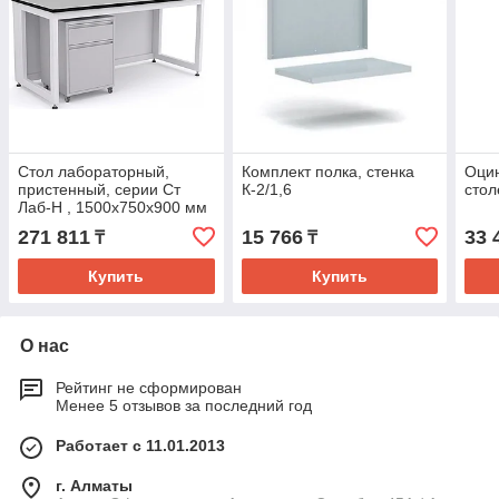
Стол лабораторный,
Комплект полка, стенка
Оци
пристенный, серии Ст
К-2/1,6
сто
Лаб-Н , 1500х750х900 мм
(Столешница TRESPA 16
271 811
15 766
33 
₸
₸
мм) с мобильной тумбой
Купить
Купить
О нас
Рейтинг не сформирован
Менее 5 отзывов за последний год
Работает с 11.01.2013
г. Алматы