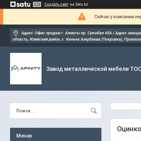
Создать сайт
на Satu.kz
Сейчас у компании не
Адрес: Офис продаж г. Алматы пр. Суюнбая 45А / Адрес завода
область, Илийский район, ​с. Кенена Азербаева (Покровка), Промзона
Завод металлической мебели ТО
Оцинко