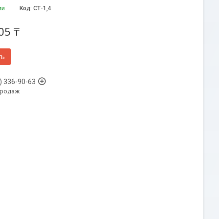
ии
Код:
СТ-1,4
05 ₸
ть
) 336-90-63
продаж