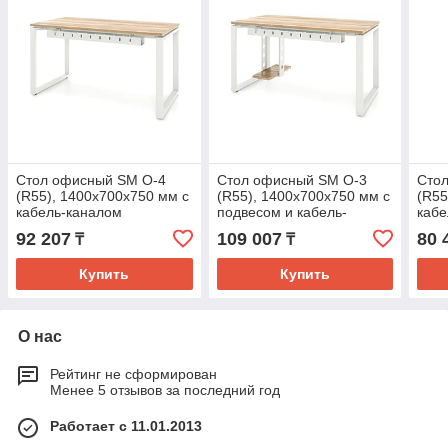
Стол офисный SM O-4
Стол офисный SM O-3
Сто
(R55), 1400х700х750 мм с
(R55), 1400х700х750 мм с
(R55
кабель-каналом
подвесом и кабель-
кабе
каналом
92 207
109 007
80 
₸
₸
Купить
Купить
О нас
Рейтинг не сформирован
Менее 5 отзывов за последний год
Работает с 11.01.2013