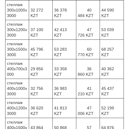
стеллаж
300х1000х
32 272
36 378
40
44 590
3000
KZT
KZT
484 KZT
KZT
стеллаж
300х1200х
37 100
42 413
47
53 039
3000
KZT
KZT
726 KZT
KZT
стеллаж
300х1500х
45 796
53 283
60
68 257
3000
KZT
KZT
770 KZT
KZT
стеллаж
400х700х3
29 856
33 358
36
40 362
000
KZT
KZT
860 KZT
KZT
стеллаж
400х1000х
32 756
36 983
41
45 437
3000
KZT
KZT
210 KZT
KZT
стеллаж
400х1200х
36 620
41 813
47
52 199
3000
KZT
KZT
006 KZT
KZT
стеллаж
400х1500х
43 864
50 868
57
64 876