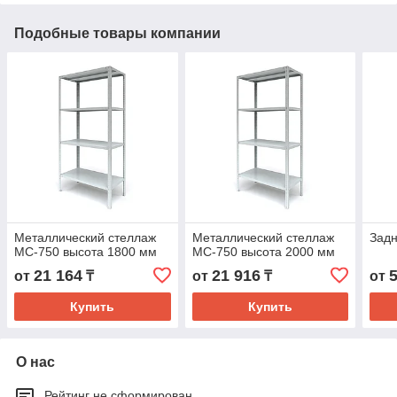
Подобные товары компании
Металлический стеллаж
Металлический стеллаж
Задн
МС-750 высота 1800 мм
МС-750 высота 2000 мм
21 164
21 916
от
₸
от
₸
от
Купить
Купить
О нас
Рейтинг не сформирован