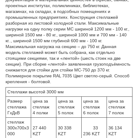
проектных институтах, поликлиниках, библиотеках,
магазинах, на складах, в подсобных помещениях и
промышленных предприятиях. Конструкция стеллажей
разборная из листовой холодной стали. Максимальные
нагрузки на одну полку серии МС шириной 1200 мм - 100 кг.,
шириной 1500 мм - 80 кг., шириной 1000 мм и 700 мм - 140
кг.., шириной 1500 мм глубиной 600 мм - 100 кг.
Максимальная нагрузка на секцию – до 750 кг. Данная
модель стеллажей может быть собрана, как отдельно
стоящими секциями, так и «лентой» (шесть стоек на две
секции). При сборке «лентой» заявленная грузоподъёмность
снижается для стойки для стойки МС-750 до 370 кг.
Полимерное покрытие RAL 7035 Цвет светло-серый. Способ
крепления - болтовой.
Стеллажи высотой 3000 мм
Размер
цена за
цена за
цена за
цена за
стеллажа
стеллаж
стеллаж
стеллаж
стеллаж
ГхДхВ
4 полки
5 полок
6 полок
7 полок
стеллаж
300х700х3
27 440
30 338
33
36 134
000
KZT
KZT
236 KZT
KZT