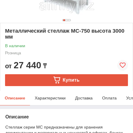
Металлический стеллаж МС-750 высота 3000
мм
В наличии
Розница
27 440
от
₸
Купить
Описание
Характеристики
Доставка
Оплата
Усл
Описание
Стеллаж серии МС предназначены для хранения
документации и материальных ценностей в офисах, банках,