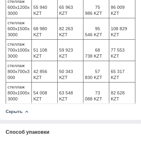
стеллаж
600х1200х
55 940
65 963
75
86 009
3000
KZT
KZT
986 KZT
KZT
стеллаж
600х1500х
68 980
82 263
95
108 829
3000
KZT
KZT
546 KZT
KZT
стеллаж
700х1000х
51 108
59 923
68
77 553
3000
KZT
KZT
738 KZT
KZT
стеллаж
800х700х3
42 856
50 343
57
65 317
000
KZT
KZT
830 KZT
KZT
стеллаж
800х1000х
54 008
63 548
73
82 628
3000
KZT
KZT
088 KZT
KZT
Скрыть
Способ упаковки