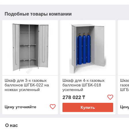
Подобные товары компании
Шкаф для 3-х газовых
Шкаф для 4-х газовых
Шка
баллонов ШГБК-022 на
баллонов ШГБК-018
газо
ножках усиленный
усиленный
ШГБ
(2000х900х500)
(2000х1100х560)
(200
278 022
₸
Цену уточняйте
Цен
Купить
О нас