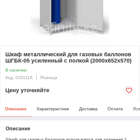
Шкаф металлический для газовых баллонов
ШГБК-05 усиленный с полкой (2000х652х570)
В наличии
Код: 019111A
Розница
Цену уточняйте
Описание
Характеристики
Доставка
Оплата
Усл
Описание
Шкаф для газовых баллонов используется для хранения 1