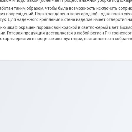
амком и подставкой (облегчает процесс влажной уборке под шкаф
ботан таким образом, чтобы была возможность исключить соприко
их повреждений. Полка разделена перегородкой - одна полка слу
штук. Для надежного крепления к стене изделие имеет отверстия на
ию шкаф окрашен порошковой краской в светло-серый цвет. Возм
и. Готовая продукция доставляется в любой регион РФ транспорт
х характеристик в процессе эксплуатации, поставляется в собранн