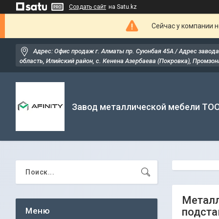
Создать сайт
на Satu.kz
Сейчас у компании н
Адрес: Офис продаж г. Алматы пр. Суюнбая 45А / Адрес завода
область, Илийский район, ​с. Кенена Азербаева (Покровка), Промзона
Завод металлической мебели ТО
Металл
подста