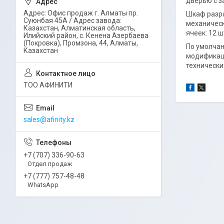
дверью с з
Адрес: Офис продаж г. Алматы пр.
Шкаф разра
Суюнбая 45А / Адрес завода:
механическ
Казахстан, Алматинская область,
ячеек: 12 
Илийский район, ​с. Кенена Азербаева
(Покровка), Промзона, 44​, Алматы,
По умолчан
Казахстан
модификаци
технически
ТОО АФИНИТИ
sales@afinity.kz
+7 (707) 336-90-63
Отдел продаж
+7 (777) 757-48-48
WhatsApp