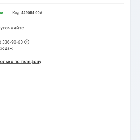
ии
Код:
449054.00A
 уточняйте
) 336-90-63
продаж
только по телефону