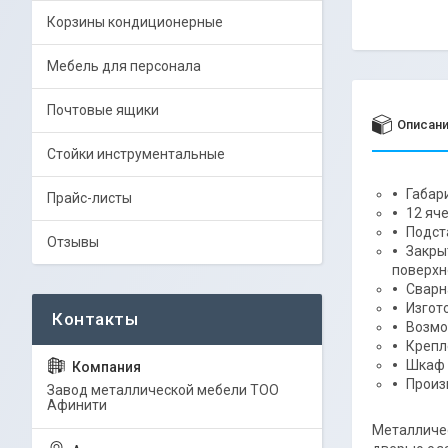
Корзины кондиционерные
Мебель для персонала
Почтовые ящики
Описан
Стойки инструментальные
Габар
Прайс-листы
12 яч
Подст
Отзывы
Закры
поверхн
Сварн
Изгот
Возмо
Крепл
Шкаф 
Произ
Завод металлической мебели ТОО
Афинити
Металличес