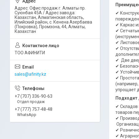
Преимущес
Адрес: Офис продаж г. Алматы пр.
Суюнбая 45А / Адрес завода:
✔ Конструк
Казахстан, Алматинская область,
поврежде
Илийский район, ​с. Кенена Азербаева
✔ Каркас и
(Покровка), Промзона, 44​, Алматы,
✔ Сетчатые
Казахстан
(инструмен
✔ Листовое
✔ Отсутств
ТОО АФИНИТИ
дополнител
✔ Две двер
✔ Безопасн
✔ Устойчив
sales@afinity.kz
✔ Простота
(например,
упрощает 
+7 (707) 336-90-63
Подходит 
Отдел продаж
✔ Складов 
+7 (777) 757-48-48
товаров пе
WhatsApp
✔ Производ
Организаци
✔ Рознично
✔ Аграрног