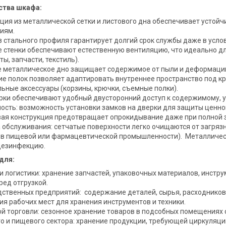
тва шкафа:
ция из металлической сетки и листового дна обеспечивает устойч
ниям.
з стального профиля гарантирует долгий срок службы даже в усло
 стенки обеспечивают естественную вентиляцию, что идеально дл
ты, запчасти, текстиль).
 металлическое дно защищает содержимое от пыли и деформации
ие полок позволяет адаптировать внутреннее пространство под 
ьные аксессуары (корзины, крючки, съемные полки).
ки обеспечивают удобный двусторонний доступ к содержимому, у
ость: возможность установки замков на дверки для защиты ценно
ая конструкция предотвращает опрокидывание даже при полной 
 обслуживания: сетчатые поверхности легко очищаются от загряз
 в пищевой или фармацевтической промышленности). Металлическ
дезинфекцию.
для:
и логистики: хранение запчастей, упаковочных материалов, инст
ред отгрузкой.
ственных предприятий: содержание деталей, сырья, расходников
я рабочих мест для хранения инструментов и техники.
й торговли: сезонное хранение товаров в подсобных помещениях
о и пищевого сектора: хранение продукции, требующей циркуляции