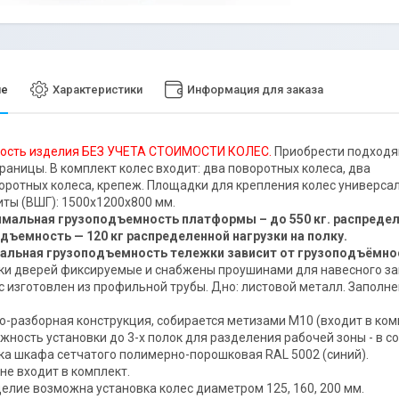
ие
Характеристики
Информация для заказа
ость изделия БЕЗ УЧЕТА СТОИМОСТИ КОЛЕС.
Приобрести подходящ
траницы. В комплект колес входит: два поворотных колеса, два
оротных колеса, крепеж. Площадки для крепления колес универсал
иты (ВШГ): 1500х1200х800 мм.
имальная грузоподъемность платформы – до 550 кг. распредел
дъемность — 120 кг распределенной нагрузки на полку.
альная грузоподъемность тележки зависит от грузоподъёмно
ки дверей фиксируемые и снабжены проушинами для навесного за
с изготовлен из профильной трубы. Дно: листовой металл. Заполне
о-разборная конструкция, собирается метизами М10 (входит в ком
жность установки до 3-х полок для разделения рабочей зоны - в с
ка шкафа сетчатого полимерно-порошковая RAL 5002 (синий).
не входит в комплект.
делие возможна установка колес диаметром 125, 160, 200 мм.