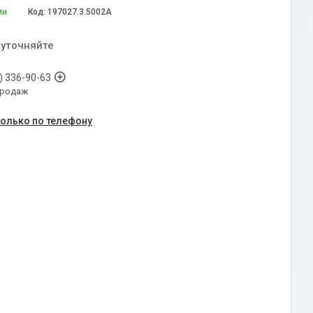
ии
Код:
197027.3.5002A
 уточняйте
) 336-90-63
продаж
только по телефону