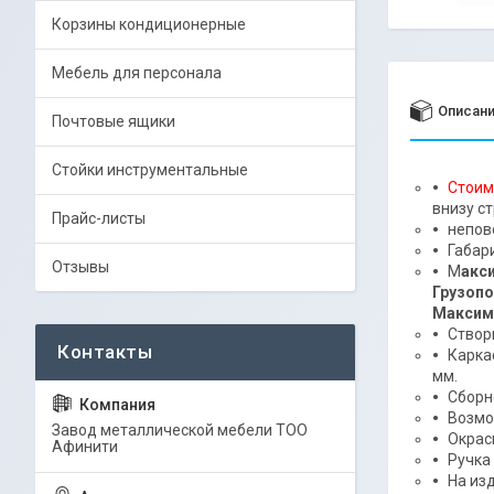
Корзины кондиционерные
Мебель для персонала
Описан
Почтовые ящики
Стойки инструментальные
Стоим
внизу с
Прайс-листы
непов
Габар
Отзывы
М
акс
Грузопо
Максим
Створ
Карка
мм.
Сборн
Возмо
Завод металлической мебели ТОО
Окрас
Афинити
Ручка 
На из