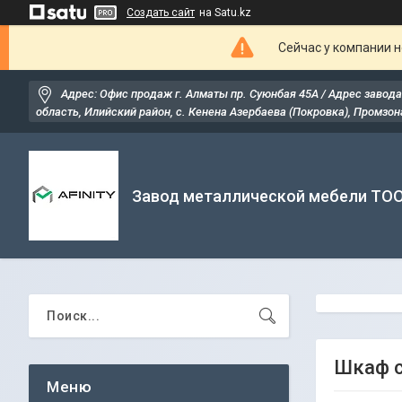
Создать сайт
на Satu.kz
Сейчас у компании н
Адрес: Офис продаж г. Алматы пр. Суюнбая 45А / Адрес завода
область, Илийский район, ​с. Кенена Азербаева (Покровка), Промзона
Завод металлической мебели ТО
Шкаф с