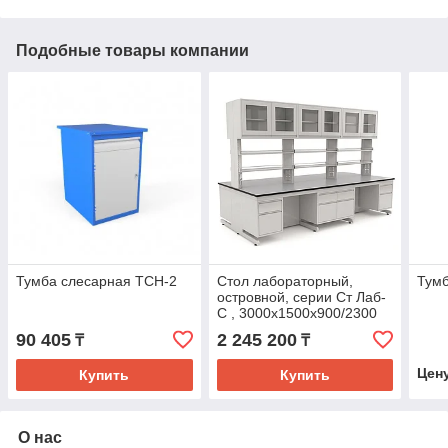
Подобные товары компании
Тумба слесарная ТСН-2
Стол лабораторный,
Тумб
островной, серии Ст Лаб-
С , 3000х1500х900/2300
мм (Столешница TRESPA
90 405
2 245 200
₸
₸
16 мм) с подвесной
тумбой, с надставкой
Цен
Купить
Купить
О нас