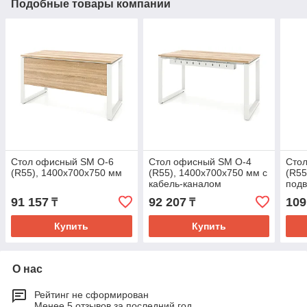
Подобные товары компании
Стол офисный SМ O-6
Стол офисный SM O-4
Сто
(R55), 1400х700х750 мм
(R55), 1400х700х750 мм с
(R55
кабель-каналом
подв
кан
91 157
92 207
109
₸
₸
Купить
Купить
О нас
Рейтинг не сформирован
Менее 5 отзывов за последний год