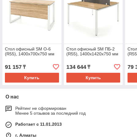
Стол офисный SМ O-6
Стол офисный SМ ПБ-2
Сто
(R55), 1400х700х750 мм
(R55), 1400х1420х750 мм
(R5
91 157
134 644
79 
₸
₸
Купить
Купить
О нас
Рейтинг не сформирован
Менее 5 отзывов за последний год
Работает с 11.01.2013
г. Алматы