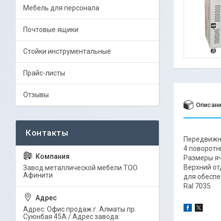
Мебель для персонала
Почтовые ящики
Стойки инструментальные
Прайс-листы
Отзывы
Описан
Передвижна
4 поворотны
Размеры яч
Верхний от
Завод металлической мебели ТОО
Афинити
для обеспе
Ral 7035.
Адрес: Офис продаж г. Алматы пр.
Суюнбая 45А / Адрес завода: