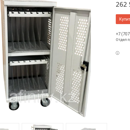
262 
Купи
+7 (707
Отдел 