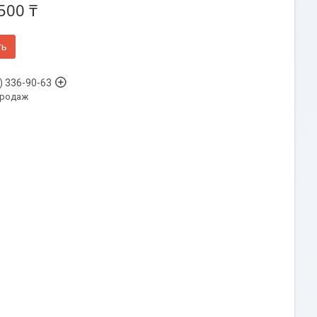
500 ₸
ть
) 336-90-63
продаж