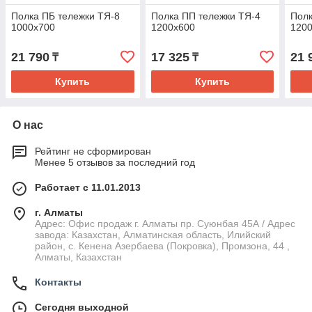
Полка ПБ тележки ТЯ-8
Полка ПП тележки ТЯ-4
Полк
1000х700
1200х600
120
21 790
17 325
21 
₸
₸
Купить
Купить
О нас
Рейтинг не сформирован
Менее 5 отзывов за последний год
Работает с 11.01.2013
г. Алматы
Адрес: Офис продаж г. Алматы пр. Суюнбая 45А / Адрес
завода: Казахстан, Алматинская область, Илийский
район, ​с. Кенена Азербаева (Покровка), Промзона, 44​ ,
Алматы, Казахстан
Контакты
Сегодня выходной