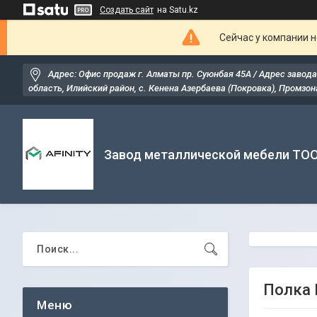
Создать сайт
на Satu.kz
Сейчас у компании н
Адрес: Офис продаж г. Алматы пр. Суюнбая 45А / Адрес завода
область, Илийский район, ​с. Кенена Азербаева (Покровка), Промзона
Завод металлической мебели ТО
Полка 