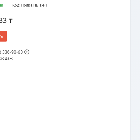
ии
Код:
Полка ПБ ТЯ-1
83 ₸
ть
) 336-90-63
продаж