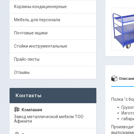
Корзины кондиционерные
Мебель для персонала
Почтовые ящики
Стойки инструментальные
Прайс-листы
Отзывы
Описан
Полка "с бо
Грузо
Изгот
Завод металлической мебели ТОО
габар
Афинити
Производит
выпускаемо