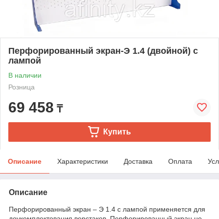
Перфорированный экран-Э 1.4 (двойной) с
лампой
В наличии
Розница
69 458
₸
Купить
Описание
Характеристики
Доставка
Оплата
Усл
Описание
Перфорированный экран – Э 1.4 с лампой применяется для
доукомплектования верстаков. Перфорированный экран не