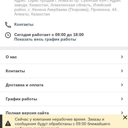
Адрес: Офис продаж г. Алматы пр. Суюнбая 45А / Адрес
завода: Казахстан, Алматинская область, Илийский
район, ​с. Кенена Азербаева (Покровка), Промзона, 44​ ,
Алматы, Казахстан
Контакты
Сегодня работает с 09:00 до 18:00
Показать весь график работы
О нас
Контакты
Доставка и оплата
График работы
Полная версия сайта
Сейчас у компании нерабочее время. Заказы и
сообщения будут обработаны с 09:00 ближайшего
Сайт создан на маркетплейсе
Satu.kz