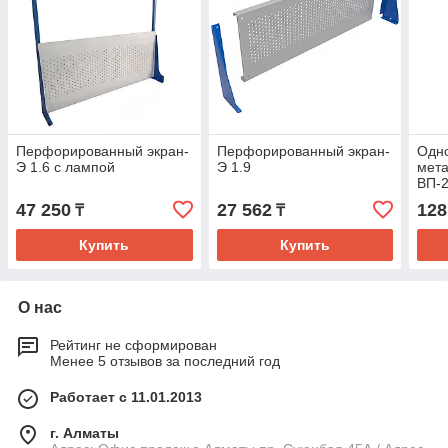
Перфорированный экран-
Перфорированный экран-
Одн
Э 1.6 с лампой
Э 1.9
мета
ВП-2
47 250
27 562
128
₸
₸
Купить
Купить
О нас
Рейтинг не сформирован
Менее 5 отзывов за последний год
Работает с 11.01.2013
г. Алматы