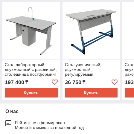
Стол лабораторный
Стол ученический,
Сто
двухместный с раковиной,
двухместный,
дву
столешница постформинг
регулируемый
рако
25мм. 1400х600х760 (h)
1200х500х700/760 (h)
HPL 
197 400
36 750
193
₸
₸
(h)
Купить
Купить
О нас
Рейтинг не сформирован
Менее 5 отзывов за последний год