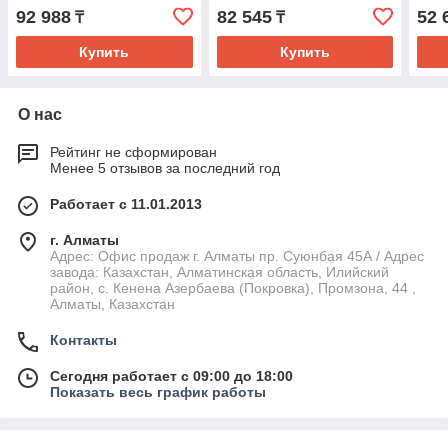
92 988
82 545
52 
₸
₸
Купить
Купить
О нас
Рейтинг не сформирован
Менее 5 отзывов за последний год
Работает с 11.01.2013
г. Алматы
Адрес: Офис продаж г. Алматы пр. Суюнбая 45А / Адрес
завода: Казахстан, Алматинская область, Илийский
район, ​с. Кенена Азербаева (Покровка), Промзона, 44​ ,
Алматы, Казахстан
Контакты
Сегодня работает с 09:00 до 18:00
Показать весь график работы