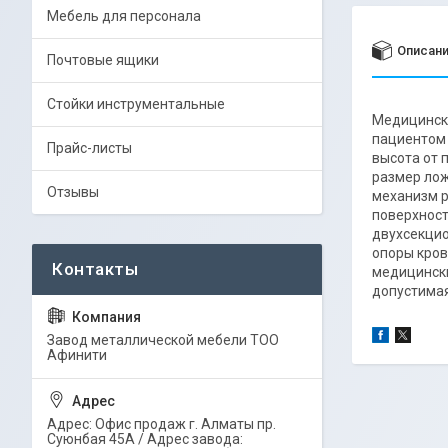
Мебель для персонала
Описан
Почтовые ящики
Стойки инструментальные
Медицински
пациентом 
Прайс-листы
высота от 
размер лож
Отзывы
механизм р
поверхност
двухсекцио
опоры кро
медицински
допустимая
Завод металлической мебели ТОО
Афинити
Адрес: Офис продаж г. Алматы пр.
Суюнбая 45А / Адрес завода: