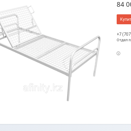
84 0
Купи
+7 (707
Отдел 