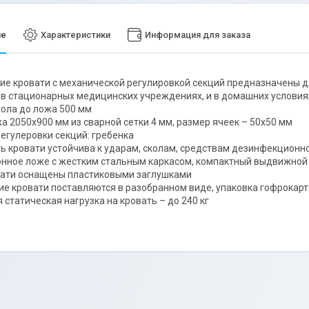
ие
Характеристики
Информация для заказа
е кровати с механической регулировкой секций предназначены дл
в стационарных медицинских учреждениях, и в домашних условия
пола до ложа 500 мм
а 2050х900 мм из сварной сетки 4 мм, размер ячеек – 50х50 мм
егулеровки секций: гребенка
ь кровати устойчива к ударам, сколам, средствам дезинфекционн
нное ложе с жестким стальным каркасом, компактный выдвижной
вати оснащены пластиковыми заглушками
е кровати поставляются в разобранном виде, упаковка гофрокар
 статическая нагрузка на кровать – до 240 кг