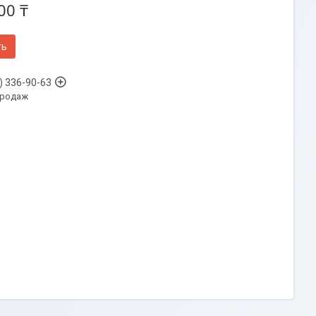
00 ₸
ть
) 336-90-63
продаж