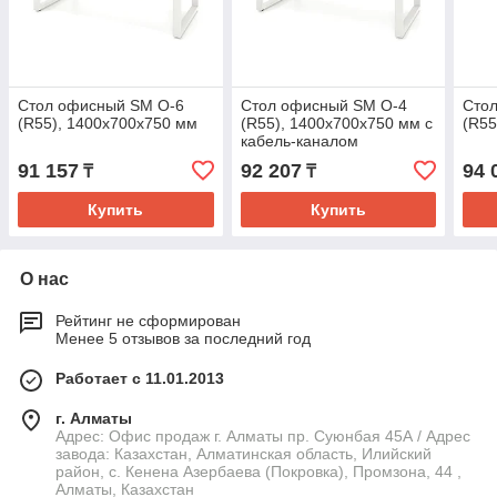
Стол офисный SМ O-6
Стол офисный SM O-4
Сто
(R55), 1400х700х750 мм
(R55), 1400х700х750 мм с
(R5
кабель-каналом
91 157
92 207
94 
₸
₸
Купить
Купить
О нас
Рейтинг не сформирован
Менее 5 отзывов за последний год
Работает с 11.01.2013
г. Алматы
Адрес: Офис продаж г. Алматы пр. Суюнбая 45А / Адрес
завода: Казахстан, Алматинская область, Илийский
район, ​с. Кенена Азербаева (Покровка), Промзона, 44​ ,
Алматы, Казахстан