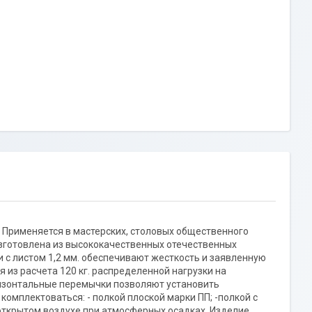
. Применяется в мастерских, столовых общественного
 изготовлена из высококачественных отечественных
 с листом 1,2 мм. обеспечивают жесткость и заявленную
 из расчета 120 кг. распределенной нагрузки на
оризонтальные перемычки позволяют установить
комплектоваться: - полкой плоской марки ПП; -полкой с
открытом воздухе при атмосферных осадках. Изделие