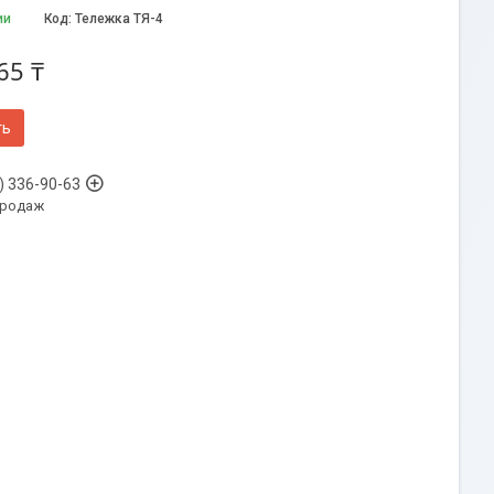
ии
Код:
Тележка ТЯ-4
65 ₸
ть
) 336-90-63
продаж