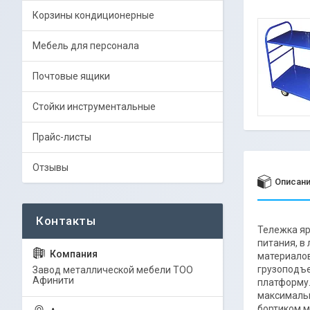
Корзины кондиционерные
Мебель для персонала
Почтовые ящики
Стойки инструментальные
Прайс-листы
Отзывы
Описан
Тележка яр
питания, в
материалов
грузоподъе
Завод металлической мебели ТОО
Афинити
платформу.
максимальн
бортиком м