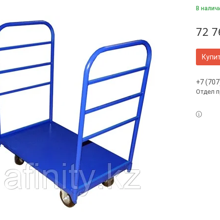
В налич
72 7
Купи
+7 (707
Отдел 