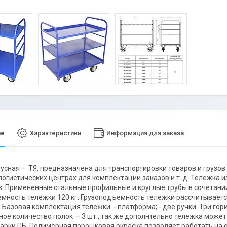
ие
Характеристики
Информация для заказа
усная — ТЯ, предназначена для транспортировки товаров и грузов
 логистических центрах для комплектации заказов и т. д. Тележка
. Примененные стальные профильные и круглые трубы в сочетании
мность тележки 120 кг. Грузоподъемность тележки рассчитывается
 Базовая комплектация тележки: - платформа; - две ручки. Три г
ое количество полок — 3 шт., так же дополнтельно тележка может 
арки ПБ. Полимерная порошковая окраска позволяет работать на 