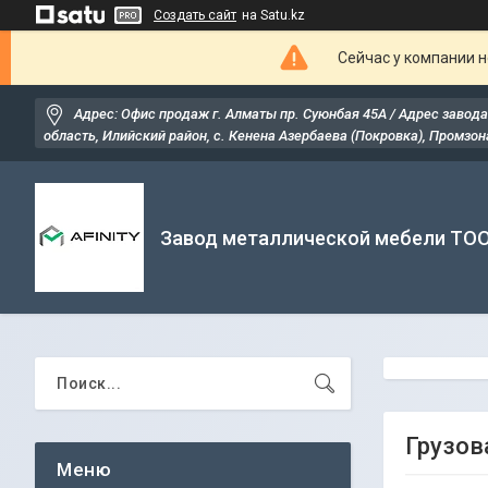
Создать сайт
на Satu.kz
Сейчас у компании н
Адрес: Офис продаж г. Алматы пр. Суюнбая 45А / Адрес завода
область, Илийский район, ​с. Кенена Азербаева (Покровка), Промзона
Завод металлической мебели ТО
Грузов