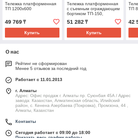
Тележка платформенная
Тележка платформенная
Тел
ТП 1200х600
с съемным ограждающим
ТП 
бортиком ТП-150,
800х500
49 769
51 282
42 
₸
₸
Купить
Купить
О нас
Рейтинг не сформирован
Менее 5 отзывов за последний год
Работает с 11.01.2013
г. Алматы
Адрес: Офис продаж г. Алматы пр. Суюнбая 45А / Адрес
завода: Казахстан, Алматинская область, Илийский
район, ​с. Кенена Азербаева (Покровка), Промзона, 44​ ,
Алматы, Казахстан
Контакты
Сегодня работает с 09:00 до 18:00
Показать весь график работы