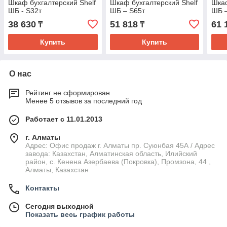
Шкаф бухгалтерский Shelf
Шкаф бухгалтерский Shelf
Шкаф
ШБ - S32т
ШБ – S65т
ШБ –
38 630
51 818
61 
₸
₸
Купить
Купить
О нас
Рейтинг не сформирован
Менее 5 отзывов за последний год
Работает с 11.01.2013
г. Алматы
Адрес: Офис продаж г. Алматы пр. Суюнбая 45А / Адрес
завода: Казахстан, Алматинская область, Илийский
район, ​с. Кенена Азербаева (Покровка), Промзона, 44​ ,
Алматы, Казахстан
Контакты
Сегодня выходной
Показать весь график работы