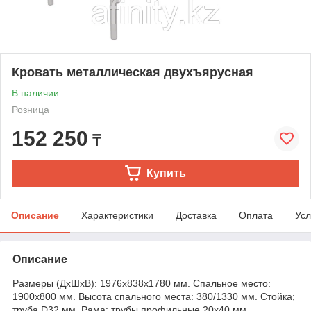
Кровать металлическая двухъярусная
В наличии
Розница
152 250
₸
Купить
Описание
Характеристики
Доставка
Оплата
Усл
Описание
Размеры (ДхШхВ): 1976х838х1780 мм. Спальное место:
1900х800 мм. Высота спального места: 380/1330 мм. Стойка;
труба D32 мм. Рама: трубы профильные 20х40 мм.,